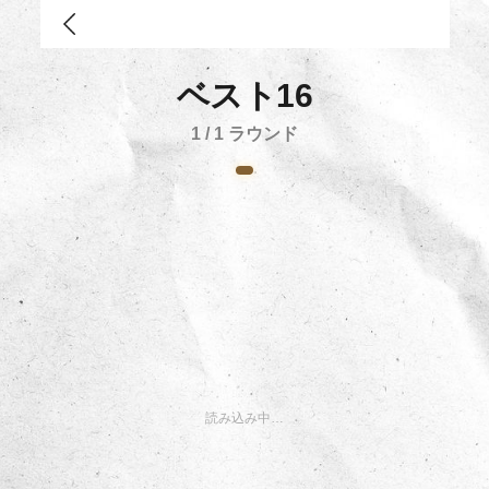
ベスト16
1
/
1
ラウンド
読み込み中…